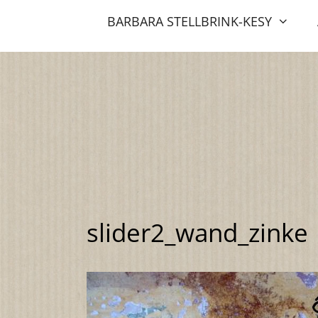
Zum
BARBARA STELLBRINK-KESY
Inhalt
springen
slider2_wand_zinke