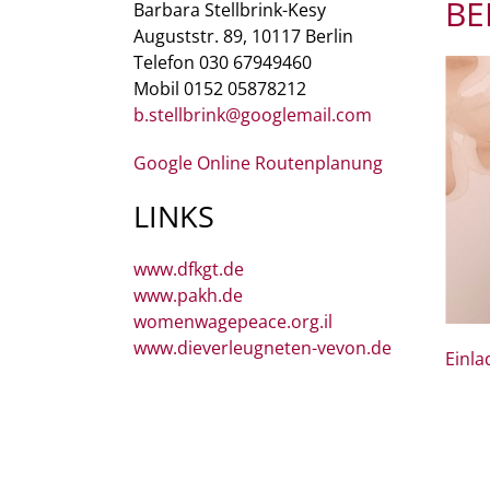
BE
Barbara Stellbrink-Kesy
Auguststr. 89, 10117 Berlin
Telefon 030 67949460
Mobil 0152 05878212
b.stellbrink@googlemail.com
Google Online Routenplanung
LINKS
www.dfkgt.de
www.pakh.de
womenwagepeace.org.il
www.dieverleugneten-vevon.de
Einl