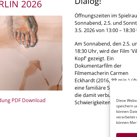
Dialog!
RLIN 2026
Öffnungszeiten im Spielra
Sonnabend, 2.5. und Sonnt
3.5. 2026 von 13:00 – 18:30
Am Sonnabend, den 2.5. u
18:30 Uhr, wird der Film 'Vi
Kopf' gezeigt. Ein
Dokumentarfilm der
Filmemacherin Carmen
Eckhardt (2016, 88 min.) ü
eine familiäre Spurensuch
die damit verbundenen
adung PDF Download
Diese Webse
Schwierigkeiten.
speichern u
können Date
verarbeitet
können Merk