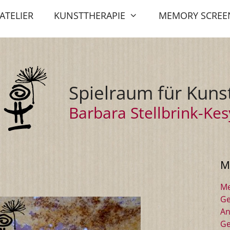
ATELIER
KUNSTTHERAPIE
MEMORY SCREE
Spielraum für Kuns
Barbara Stellbrink-Kes
M
Me
Ge
An
Ge