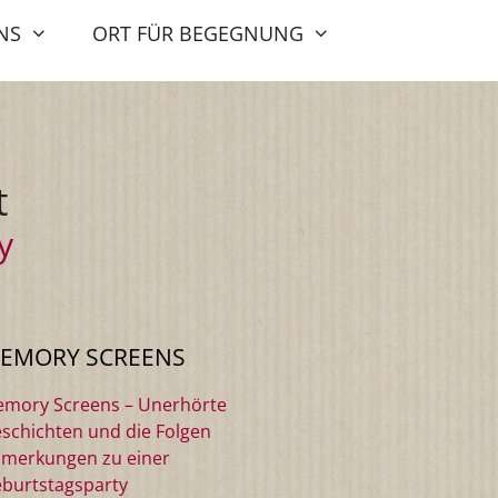
NS
ORT FÜR BEGEGNUNG
t
y
EMORY SCREENS
mory Screens – Unerhörte
schichten und die Folgen
merkungen zu einer
burtstagsparty