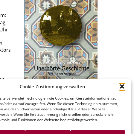
um:
ag,
 Uhr
m
ktors
ber
e und
Cookie-Zustimmung verwalten
ite verwendet Technologien wie Cookies, um Geräteinformationen zu
nd/oder darauf zuzugreifen. Wenn Sie diesen Technologien zustimmen,
Unerhörte Geschichte
ist im
n wie das Surfverhalten oder eindeutige IDs auf dieser Website
 werden. Wenn Sie Ihre Zustimmung nicht erteilen oder zurückziehen,
Verlag am Turm erschienen,
male und Funktionen der Webseite beeinträchtigt werden.
Berlin 2020, 412 S., 59 Abb., 22 €
ISBN 978-3-945130-16-2