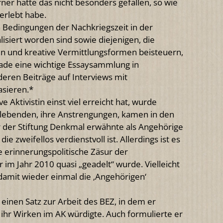
ner hätte das nicht besonders gefallen, so wie
 erlebt habe.
 Bedingungen der Nachkriegszeit in der
siert worden sind sowie diejenigen, die
ren und kreative Vermittlungsformen beisteuern,
erade eine wichtige Essaysammlung in
eren Beiträge auf Interviews mit
asieren.*
e Aktivistin einst viel erreicht hat, wurde
ebenden, ihre Anstrengungen, kamen in den
er der Stiftung Denkmal erwähnte als Angehörige
ie zweifellos verdienstvoll ist. Allerdings ist es
ne erinnerungspolitische Zäsur der
 im Jahr 2010 quasi „geadelt“ wurde. Vielleicht
 damit wieder einmal die ‚Angehörigen‘
inen Satz zur Arbeit des BEZ, in dem er
 ihr Wirken im AK würdigte. Auch formulierte er