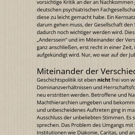
vorsichtige Kritik an der an Nachkommen 
deutschen psychiatrischen Fachgesellschaf
diese zu leicht gemacht habe. Ein Kernsatz
darum gehen muss, der Gesellschaft den S
dadurch noch wichtiger werden wird. Die
„Anderssein“ und im Miteinander der Vers
ganz anschließen, erst recht in einer Zeit
aufgekündigt wird. Nur, wo war auf der Ju
Miteinander der Verschi
Geschichtspolitik ist eben
nicht
frei von w
Dominanzverhältnissen und Herrschaftsf
neu erstritten werden. Betroffene und N
Machthierarchien umgeben und bekomme
und unbescheidenes Auftreten ging in m
Ausschluss der unbeliebten Stimmen. Es s
sprechen. Das Problem des Umgangs mit Sc
Institutionen wie Diakonie, Caritas, und a