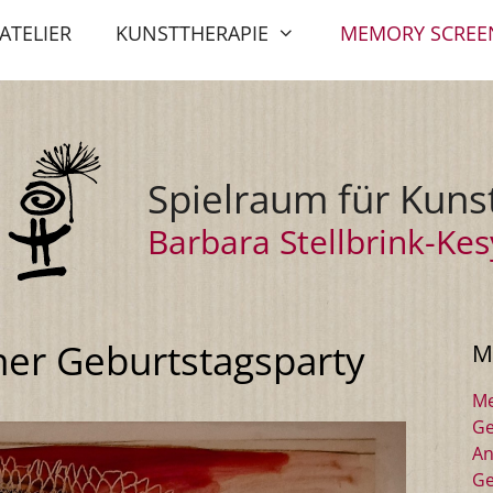
ATELIER
KUNSTTHERAPIE
MEMORY SCREE
Spielraum für Kuns
Barbara Stellbrink-Kes
er Geburtstagsparty
M
Me
Ge
An
Ge