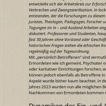
entwickelte sich der Arbeitskreis zur Erfors
Verbrechen und Zwangssterilisation. In locke
entstanden, der die Forschungen zu diesem 
Juristen, Theologen, Pädagogen, Forscher u
Tagungen im In – und Ausland Arbeiten an
diskutiert. Professoren und Studenten, haupt
fast 30 Jahren ohne Vorstand oder Gesch
historischen Fragen stehen die ethischen 
regelmäßig auf der Tagesordnung.
Mit „persönlich Betroffenen“ sind vermut
Ermordeten wie ich gemeint. Psychiater od
oder karitativer Einrichtungen forschen, w
können jedoch ebenfalls als Betroffene in
Aspekt wurde bisher kaum beachtet. In de
Jahres 2023 wurden nun alle möglichen B
Nachkommen von Ermordeten kommen nun
Dynamiken des Ein- und 