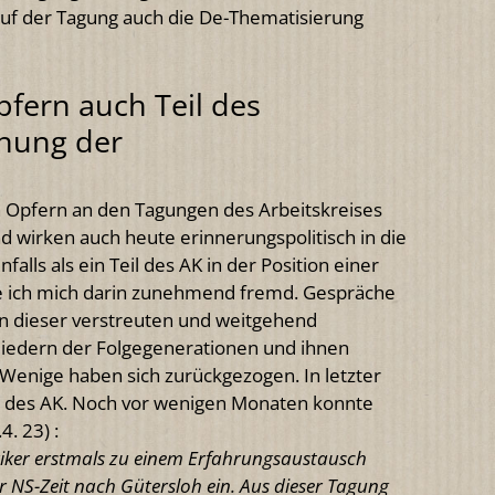
auf der Tagung auch die De-Thematisierung
ern auch Teil des
chung der
pfern an den Tagungen des Arbeitskreises
und wirken auch heute erinnerungspolitisch in die
falls als ein Teil des AK in der Position einer
le ich mich darin zunehmend fremd. Gespräche
rn dieser verstreuten und weitgehend
liedern der Folgegenerationen und ihnen
Wenige haben sich zurückgezogen. In letzter
ng des AK. Noch vor wenigen Monaten konnte
. 23) :
riker erstmals zu einem Erfahrungsaustausch
r NS-Zeit nach Gütersloh ein.
Aus dieser Tagung