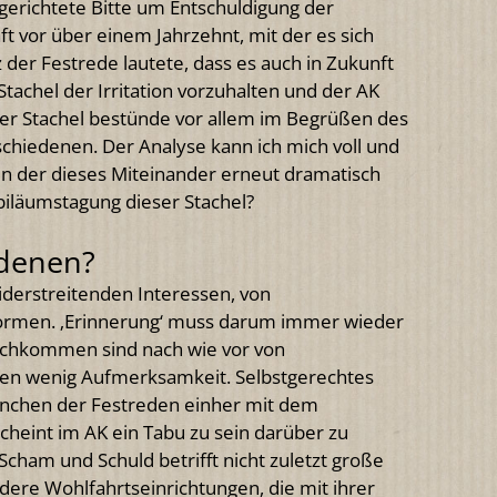
gerichtete Bitte um Entschuldigung der
t vor über einem Jahrzehnt, mit der es sich
 der Festrede lautete, dass es auch in Zukunft
tachel der Irritation vorzuhalten und der AK
ser Stachel bestünde vor allem im Begrüßen des
chiedenen. Der Analyse kann ich mich voll und
, in der dieses Miteinander erneut dramatisch
biläumstagung dieser Stachel?
edenen?
iderstreitenden Interessen, von
ormen. ‚Erinnerung‘ muss darum immer wieder
achkommen sind nach wie vor von
n wenig Aufmerksamkeit. Selbstgerechtes
anchen der Festreden einher mit dem
cheint im AK ein Tabu zu sein darüber zu
ham und Schuld betrifft nicht zuletzt große
ndere Wohlfahrtseinrichtungen, die mit ihrer