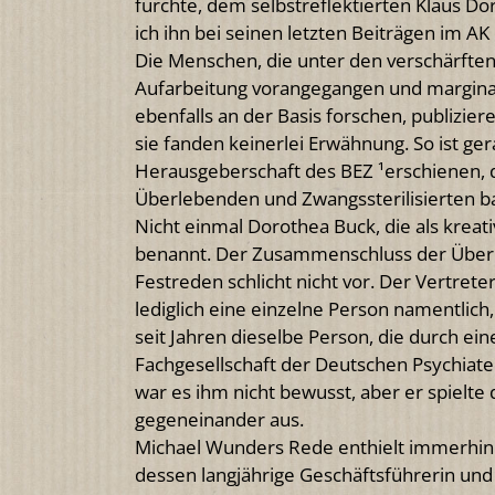
fürchte, dem selbstreflektierten Klaus Dör
ich ihn bei seinen letzten Beiträgen im AK
Die Menschen, die unter den verschärften
Aufarbeitung vorangegangen und marginali
ebenfalls an der Basis forschen, publizie
sie fanden keinerlei Erwähnung. So ist g
Herausgeberschaft des BEZ ¹erschienen, d
Überlebenden und Zwangssterilisierten b
Nicht einmal Dorothea Buck, die als kreativ
benannt. Der Zusammenschluss der Überl
Festreden schlicht nicht vor. Der Vertret
lediglich eine einzelne Person namentlich, d
seit Jahren dieselbe Person, die durch ei
Fachgesellschaft der Deutschen Psychiater
war es ihm nicht bewusst, aber er spielte
gegeneinander aus.
Michael Wunders Rede enthielt immerhin e
dessen langjährige Geschäftsführerin und