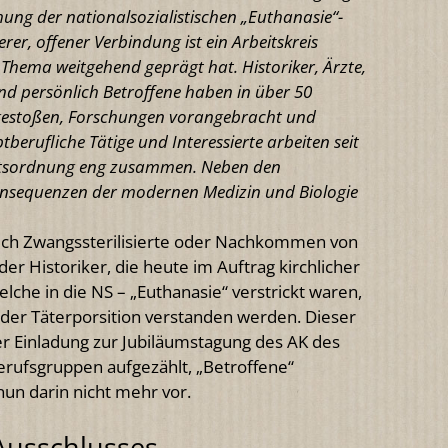
chung der nationalsozialistischen „Euthanasie“-
rer, offener Verbindung ist ein Arbeitskreis
Thema weitgehend geprägt hat. Historiker, Ärzte,
nd persönlich Betroffene haben in über 50
gestoßen, Forschungen vorangebracht und
berufliche Tätige und Interessierte arbeiten seit
äftsordnung eng zusammen. Neben den
Konsequenzen der modernen Medizin und Biologie
lich Zwangssterilisierte oder Nachkommen von
er Historiker, die heute im Auftrag kirchlicher
elche in die NS – „Euthanasie“ verstrickt waren,
 der Täterporsition verstanden werden. Dieser
r Einladung zur Jubiläumstagung des AK des
erufsgruppen aufgezählt, „Betroffene“
 darin nicht mehr vor.
Ausschlusses