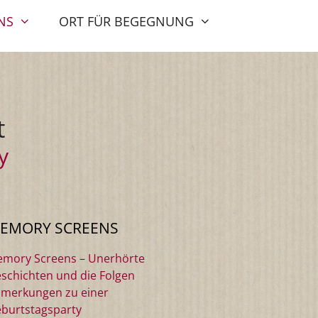
NS
ORT FÜR BEGEGNUNG
t
y
EMORY SCREENS
mory Screens – Unerhörte
schichten und die Folgen
merkungen zu einer
burtstagsparty