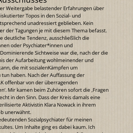
ge der Weitergabe belastender Erfahrungen über
iskutierter Topos in den Sozial- und
ntsprechend unadressiert geblieben. Kein
iner der Tagungen je mit diesem Thema befasst.
e deutliche Tendenz, ausschließlich die
innen oder Psychiater*innen und
Dominierende Sichtweise war die, nach der die
ebnis der Aufarbeitung wohlmeinender und
kann, die mit sozialenKämpfen um
 tun haben. Nach der Auffassung der
 AK offenbar von der überragenden
den‘. Mir kamen beim Zuhören sofort die ‚Fragen
echt in den Sinn. Dass der Kreis damals eine
lisierte Aktivistin Klara Nowack in ihrem
eb unerwähnt.
deutenden Sozialpsychiater für meinen
ltes. Um Inhalte ging es dabei kaum. Ich