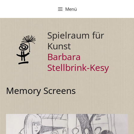
Zum
Menü
Inhalt
springen
Spielraum für
Kunst
Barbara
Stellbrink-Kesy
Memory Screens