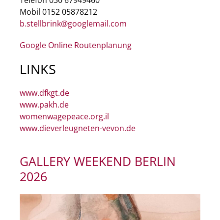
Telefon 030 67949460
Mobil 0152 05878212
b.stellbrink@googlemail.com
Google Online Routenplanung
LINKS
www.dfkgt.de
www.pakh.de
womenwagepeace.org.il
www.dieverleugneten-vevon.de
GALLERY WEEKEND BERLIN
2026