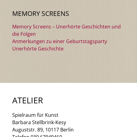
MEMORY SCREENS
Memory Screens – Unerhörte Geschichten und
die Folgen
Anmerkungen zu einer Geburtstagsparty
Unerhörte Geschichte
ATELIER
Spielraum für Kunst
Barbara Stellbrink-Kesy
Auguststr. 89, 10117 Berlin